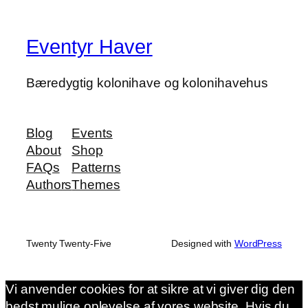
Eventyr Haver
Bæredygtig kolonihave og kolonihavehus
Blog
Events
About
Shop
FAQs
Patterns
Authors
Themes
Twenty Twenty-Five
Designed with
WordPress
Vi anvender cookies for at sikre at vi giver dig den
bedst mulige oplevelse af vores website. Hvis du