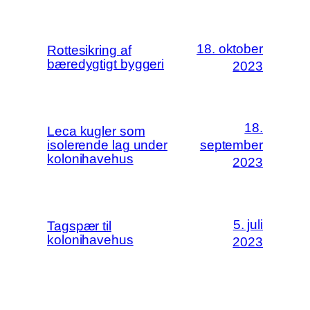
18. oktober
Rottesikring af
bæredygtigt byggeri
2023
18.
Leca kugler som
isolerende lag under
september
kolonihavehus
2023
5. juli
Tagspær til
kolonihavehus
2023