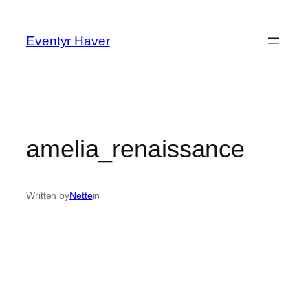
Spring
til
Eventyr Haver
indhold
amelia_renaissance
Written by
Nette
in