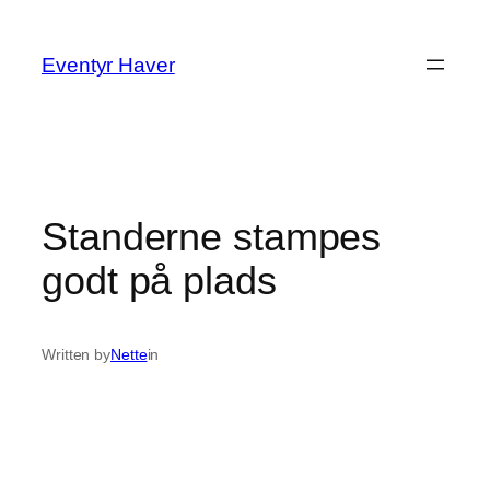
Spring
til
Eventyr Haver
indhold
Standerne stampes
godt på plads
Written by
Nette
in