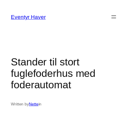
Spring
til
Eventyr Haver
indhold
Stander til stort
fuglefoderhus med
foderautomat
Written by
Nette
in