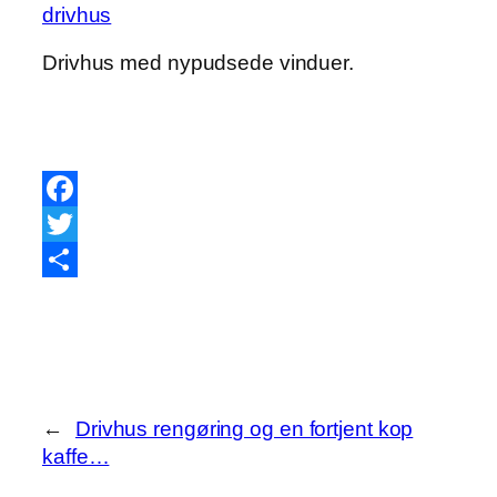
Drivhus med nypudsede vinduer.
Facebook
Twitter
Share
←
Drivhus rengøring og en fortjent kop
kaffe…