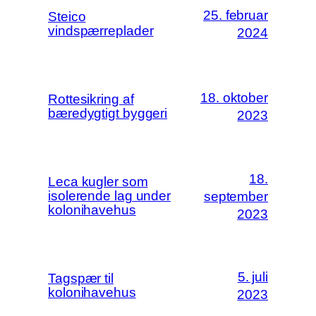
25. februar
Steico
vindspærreplader
2024
18. oktober
Rottesikring af
bæredygtigt byggeri
2023
18.
Leca kugler som
isolerende lag under
september
kolonihavehus
2023
5. juli
Tagspær til
kolonihavehus
2023