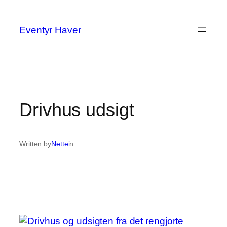
Spring
til
Eventyr Haver
indhold
Drivhus udsigt
Written by
Nette
in