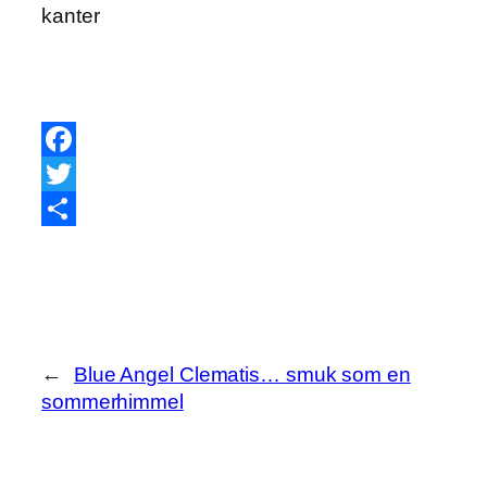
kanter
Facebook
Twitter
Share
←
Blue Angel Clematis… smuk som en
sommerhimmel