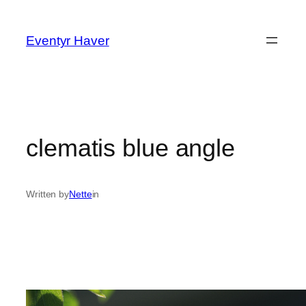
Spring
til
Eventyr Haver
indhold
clematis blue angle
Written by
Nette
in