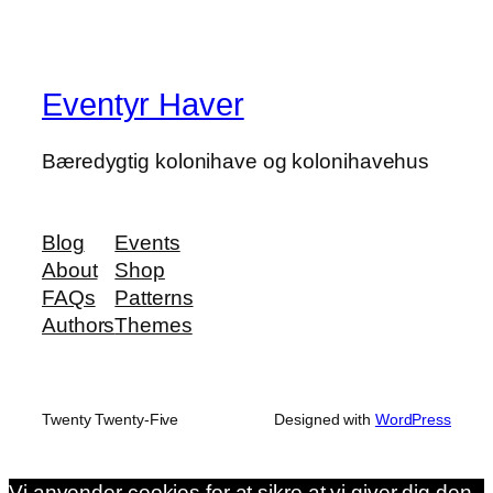
Eventyr Haver
Bæredygtig kolonihave og kolonihavehus
Blog
Events
About
Shop
FAQs
Patterns
Authors
Themes
Twenty Twenty-Five
Designed with
WordPress
Vi anvender cookies for at sikre at vi giver dig den