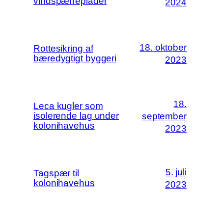
vindspærreplader
2024
18. oktober
Rottesikring af
bæredygtigt byggeri
2023
18.
Leca kugler som
isolerende lag under
september
kolonihavehus
2023
5. juli
Tagspær til
kolonihavehus
2023