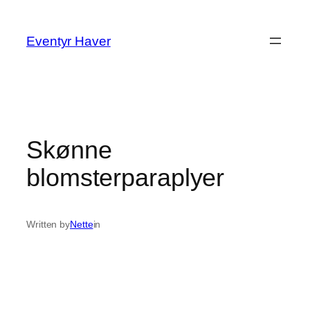
Spring
til
Eventyr Haver
indhold
Skønne
blomsterparaplyer
Written by
Nette
in