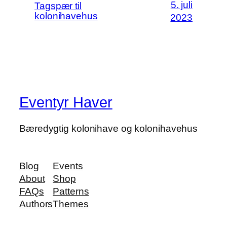
5. juli
Tagspær til
kolonihavehus
2023
Eventyr Haver
Bæredygtig kolonihave og kolonihavehus
Blog
Events
About
Shop
FAQs
Patterns
Authors
Themes