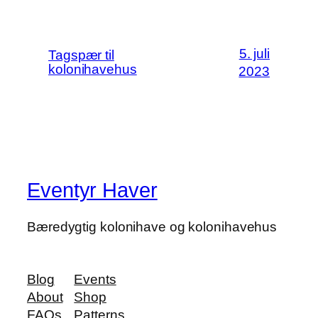
5. juli
Tagspær til
kolonihavehus
2023
Eventyr Haver
Bæredygtig kolonihave og kolonihavehus
Blog
Events
About
Shop
FAQs
Patterns