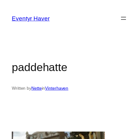
Spring
til
Eventyr Haver
indhold
paddehatte
Written by
Nette
in
Vinterhaven