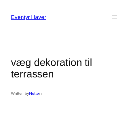
Spring
til
Eventyr Haver
indhold
væg dekoration til
terrassen
Written by
Nette
in