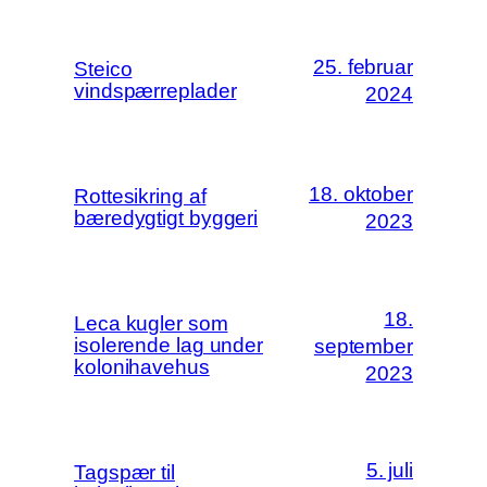
25. februar
Steico
vindspærreplader
2024
18. oktober
Rottesikring af
bæredygtigt byggeri
2023
18.
Leca kugler som
isolerende lag under
september
kolonihavehus
2023
5. juli
Tagspær til