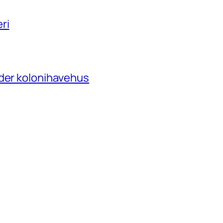
ri
nder kolonihavehus