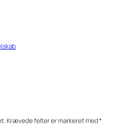
lskab
et.
Krævede felter er markeret med
*