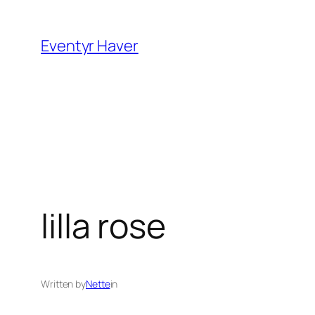
Spring
til
Eventyr Haver
indhold
lilla rose
Written by
Nette
in