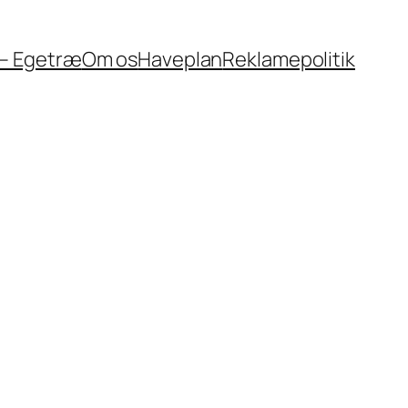
 – Egetræ
Om os
Haveplan
Reklamepolitik