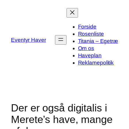
Spring
til
indhold
Forside
Rosenliste
Eventyr Haver
Titania – Egetræ
Om os
Haveplan
Reklamepolitik
Der er også digitalis i
Merete’s have, mange