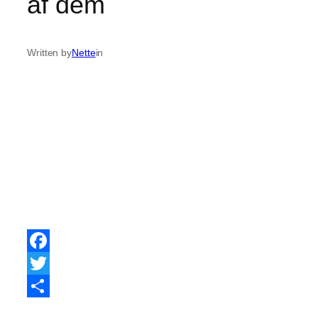
af dem
Written by
Nette
in
Facebook
Twitter
Share