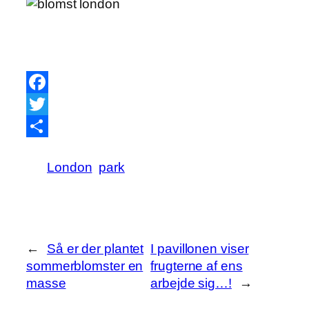
Facebook
Twitter
Share
London
park
←
Så er der plantet
I pavillonen viser
sommerblomster en
frugterne af ens
masse
arbejde sig…!
→