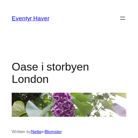
Spring
til
Eventyr Haver
indhold
Oase i storbyen
London
Written by
Nette
in
Blomster