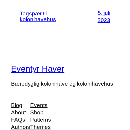
5. juli
Tagspær til
kolonihavehus
2023
Eventyr Haver
Bæredygtig kolonihave og kolonihavehus
Blog
Events
About
Shop
FAQs
Patterns
Authors
Themes