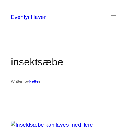
Spring
til
Eventyr Haver
indhold
insektsæbe
Written by
Nette
in