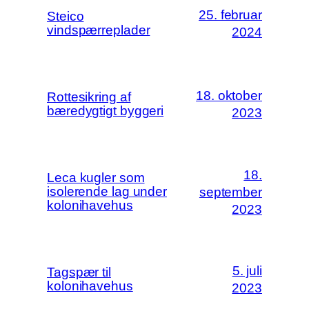
25. februar
Steico
vindspærreplader
2024
18. oktober
Rottesikring af
bæredygtigt byggeri
2023
18.
Leca kugler som
isolerende lag under
september
kolonihavehus
2023
5. juli
Tagspær til
kolonihavehus
2023