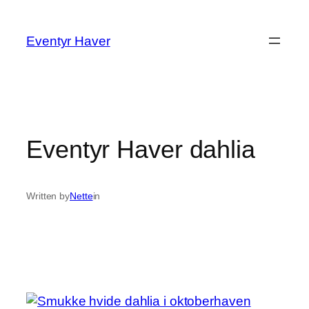
Spring
til
Eventyr Haver
indhold
Eventyr Haver dahlia
Written by
Nette
in