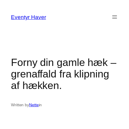
Spring
til
Eventyr Haver
indhold
Forny din gamle hæk –
grenaffald fra klipning
af hækken.
Written by
Nette
in