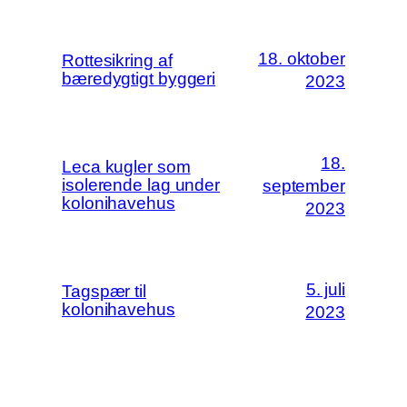
18. oktober
Rottesikring af
bæredygtigt byggeri
2023
18.
Leca kugler som
isolerende lag under
september
kolonihavehus
2023
5. juli
Tagspær til
kolonihavehus
2023