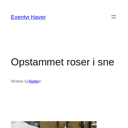
Spring
til
Eventyr Haver
indhold
Opstammet roser i sne
Written by
Nette
in