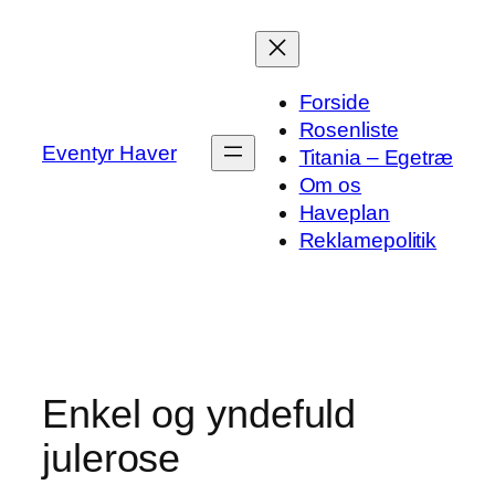
Spring
til
indhold
Forside
Rosenliste
Eventyr Haver
Titania – Egetræ
Om os
Haveplan
Reklamepolitik
Enkel og yndefuld
julerose