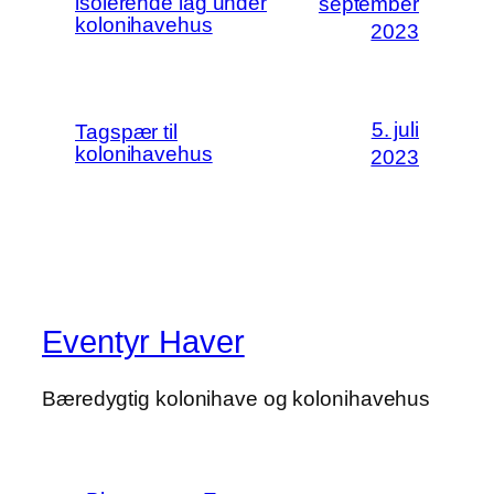
isolerende lag under
september
kolonihavehus
2023
5. juli
Tagspær til
kolonihavehus
2023
Eventyr Haver
Bæredygtig kolonihave og kolonihavehus