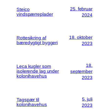
25. februar
Steico
vindspærreplader
2024
18. oktober
Rottesikring af
bæredygtigt byggeri
2023
18.
Leca kugler som
isolerende lag under
september
kolonihavehus
2023
5. juli
Tagspær til
kolonihavehus
2023