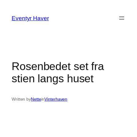
Spring
til
Eventyr Haver
indhold
Rosenbedet set fra
stien langs huset
Written by
Nette
in
Vinterhaven