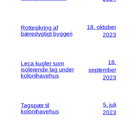
18. oktober
Rottesikring af
bæredygtigt byggeri
2023
18.
Leca kugler som
isolerende lag under
september
kolonihavehus
2023
5. juli
Tagspær til
kolonihavehus
2023