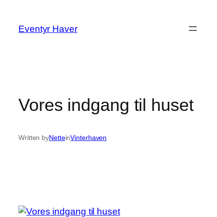
Spring
til
Eventyr Haver
indhold
Vores indgang til huset
Written by
Nette
in
Vinterhaven