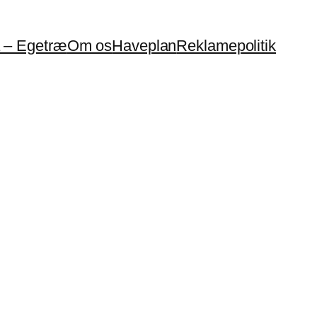
a – Egetræ
Om os
Haveplan
Reklamepolitik