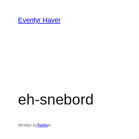
Spring
til
Eventyr Haver
indhold
eh-snebord
Written by
Nette
in