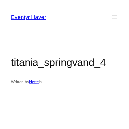
Spring
til
Eventyr Haver
indhold
titania_springvand_4
Written by
Nette
in