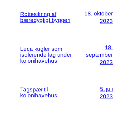
18. oktober
Rottesikring af
bæredygtigt byggeri
2023
18.
Leca kugler som
isolerende lag under
september
kolonihavehus
2023
5. juli
Tagspær til
kolonihavehus
2023