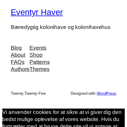
Eventyr Haver
Bæredygtig kolonihave og kolonihavehus
Blog
Events
About
Shop
FAQs
Patterns
Authors
Themes
Twenty Twenty-Five
Designed with
WordPress
Vi anvender cookies for at sikre at vi giver dig den
bedst mulige oplevelse af vores website. Hvis du
fortsætter med at bruge dette site vil vi antage at