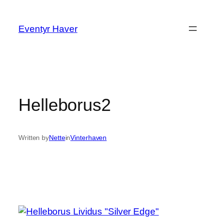
Spring
til
Eventyr Haver
indhold
Helleborus2
Written by
Nette
in
Vinterhaven