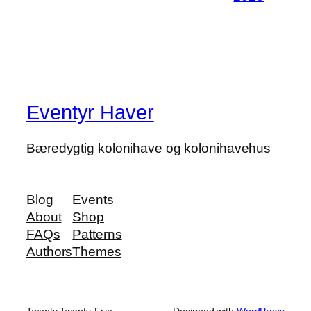
Eventyr Haver
Bæredygtig kolonihave og kolonihavehus
Blog
Events
About
Shop
FAQs
Patterns
Authors
Themes
Twenty Twenty-Five
Designed with
WordPress