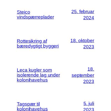
25. februar
Steico
vindspærreplader
2024
18. oktober
Rottesikring af
bæredygtigt byggeri
2023
18.
Leca kugler som
isolerende lag under
september
kolonihavehus
2023
5. juli
Tagspær til
kolonihavehus
2023