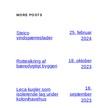
MORE POSTS
25. februar
Steico
vindspærreplader
2024
18. oktober
Rottesikring af
bæredygtigt byggeri
2023
18.
Leca kugler som
isolerende lag under
september
kolonihavehus
2023