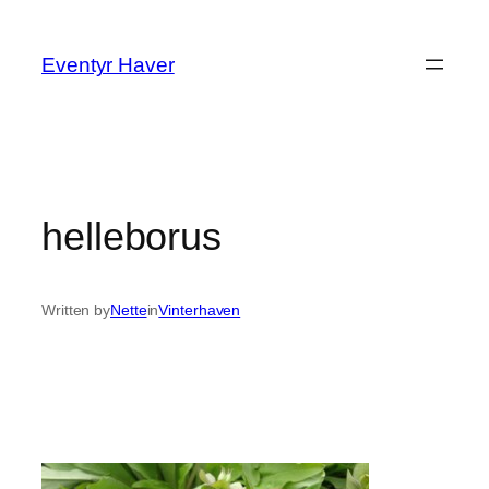
Spring
til
Eventyr Haver
indhold
helleborus
Written by
Nette
in
Vinterhaven