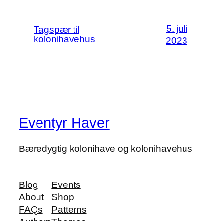
5. juli
Tagspær til
kolonihavehus
2023
Eventyr Haver
Bæredygtig kolonihave og kolonihavehus
Blog
Events
About
Shop
FAQs
Patterns