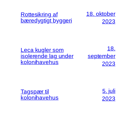
18. oktober
Rottesikring af
bæredygtigt byggeri
2023
18.
Leca kugler som
isolerende lag under
september
kolonihavehus
2023
5. juli
Tagspær til
kolonihavehus
2023