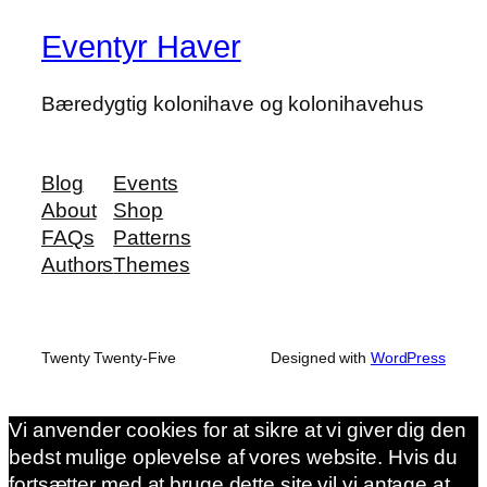
Eventyr Haver
Bæredygtig kolonihave og kolonihavehus
Blog
Events
About
Shop
FAQs
Patterns
Authors
Themes
Twenty Twenty-Five
Designed with
WordPress
Vi anvender cookies for at sikre at vi giver dig den
bedst mulige oplevelse af vores website. Hvis du
fortsætter med at bruge dette site vil vi antage at