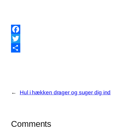
Facebook
Twitter
Share
←
Hul i hækken drager og suger dig ind
Comments