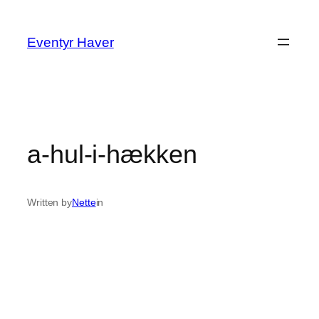
Spring
til
Eventyr Haver
indhold
a-hul-i-hækken
Written by
Nette
in