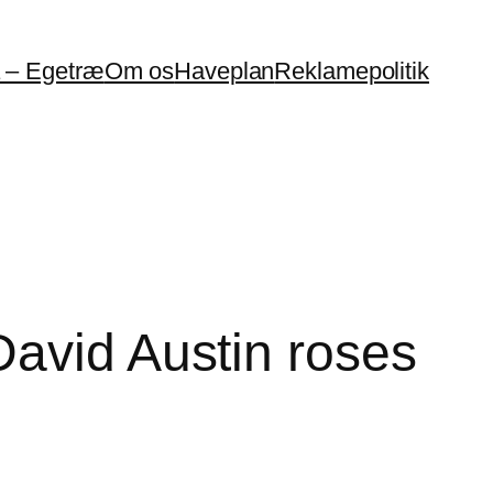
a – Egetræ
Om os
Haveplan
Reklamepolitik
David Austin roses