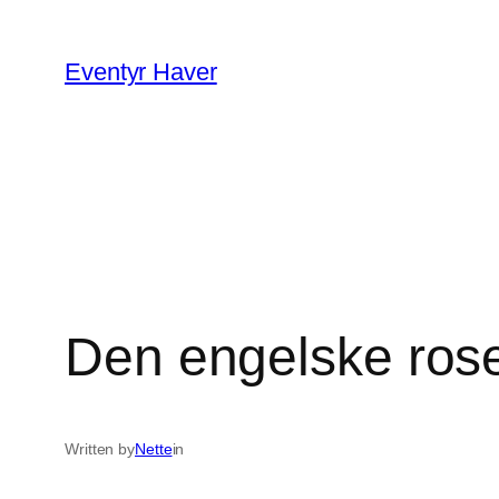
Spring
til
Eventyr Haver
indhold
Den engelske rose
Written by
Nette
in