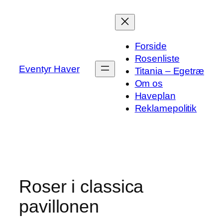
Spring
til
indhold
Forside
Rosenliste
Eventyr Haver
Titania – Egetræ
Om os
Haveplan
Reklamepolitik
Roser i classica
pavillonen