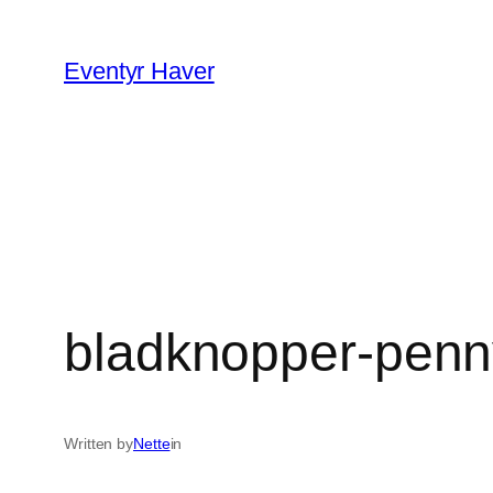
Spring
til
Eventyr Haver
indhold
bladknopper-penn
Written by
Nette
in