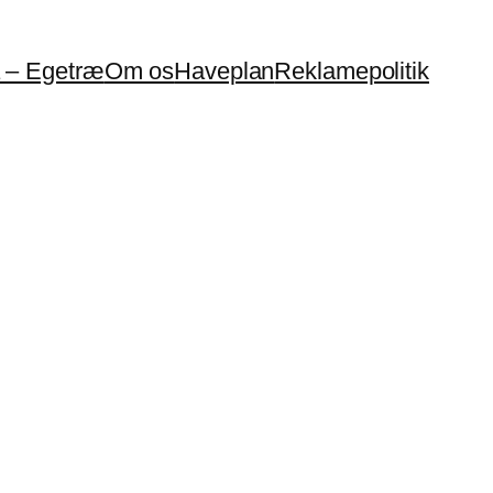
a – Egetræ
Om os
Haveplan
Reklamepolitik