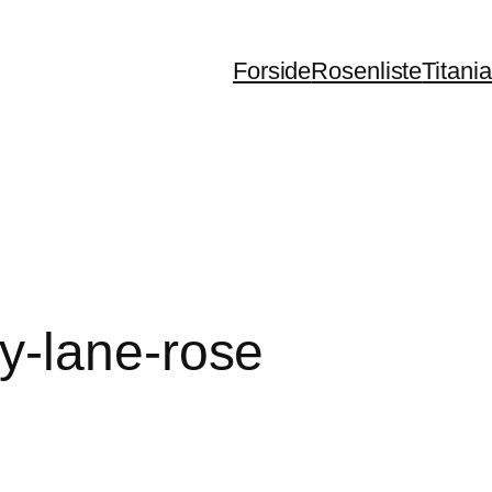
Forside
Rosenliste
Titani
y-lane-rose