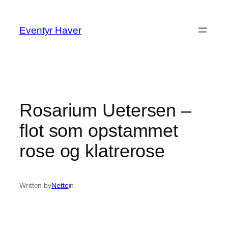
Spring
til
Eventyr Haver
indhold
Rosarium Uetersen –
flot som opstammet
rose og klatrerose
Written by
Nette
in