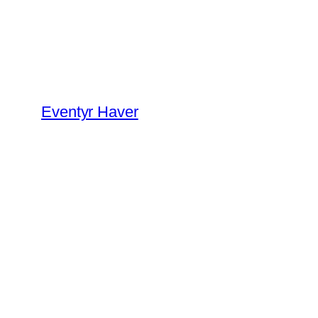
Spring
til
indhold
Eventyr Haver