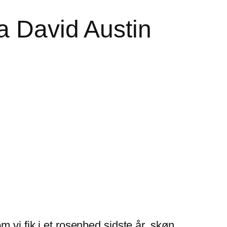
a David Austin
 vi fik i et rosenbed sidste år. skøn