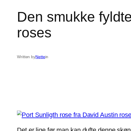
Den smukke fyldte 
roses
Written by
Nette
in
Det er lige før man kan dufte denne skønn