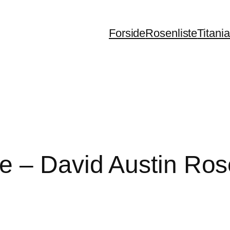
Forside
Rosenliste
Titani
e – David Austin Ro