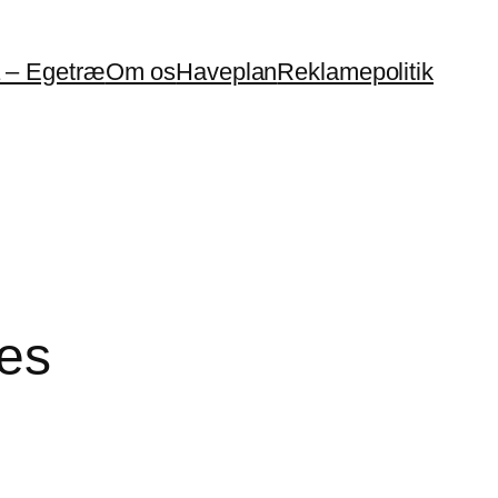
a – Egetræ
Om os
Haveplan
Reklamepolitik
ses