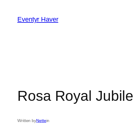
Spring
til
Eventyr Haver
indhold
Rosa Royal Jubile
Written by
Nette
in