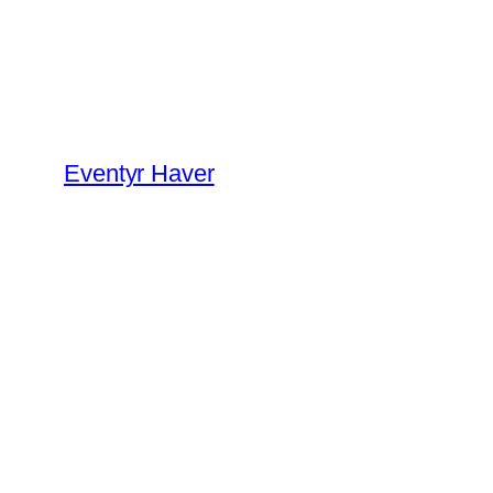
Spring
til
indhold
Eventyr Haver