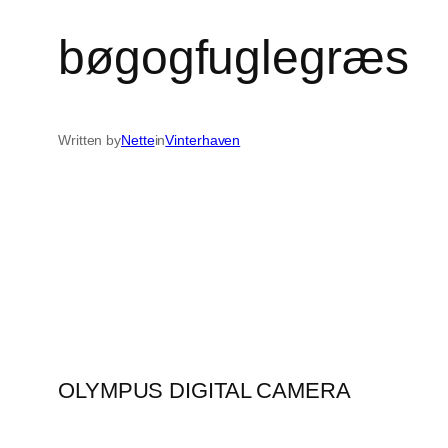
bøgogfuglegræs
Written by
Nette
in
Vinterhaven
OLYMPUS DIGITAL CAMERA