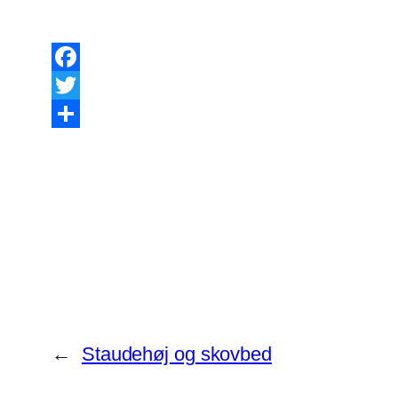
Facebook
Twitter
Share
←
Staudehøj og skovbed