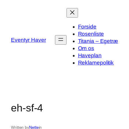
Spring
til
indhold
Forside
Rosenliste
Eventyr Haver
Titania – Egetræ
Om os
Haveplan
Reklamepolitik
eh-sf-4
Written by
Nette
in