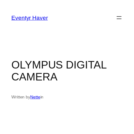
Spring
til
Eventyr Haver
indhold
OLYMPUS DIGITAL
CAMERA
Written by
Nette
in