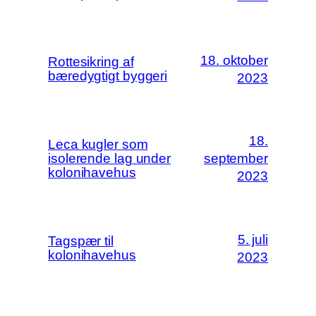
18. oktober
Rottesikring af
bæredygtigt byggeri
2023
18.
Leca kugler som
isolerende lag under
september
kolonihavehus
2023
5. juli
Tagspær til
kolonihavehus
2023