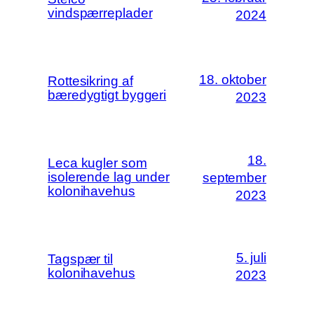
vindspærreplader
2024
18. oktober
Rottesikring af
bæredygtigt byggeri
2023
18.
Leca kugler som
isolerende lag under
september
kolonihavehus
2023
5. juli
Tagspær til
kolonihavehus
2023