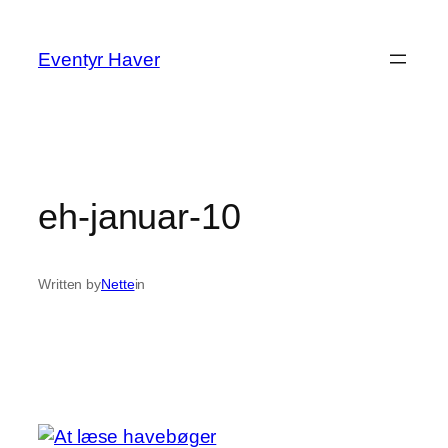
Spring
til
Eventyr Haver
indhold
eh-januar-10
Written by
Nette
in