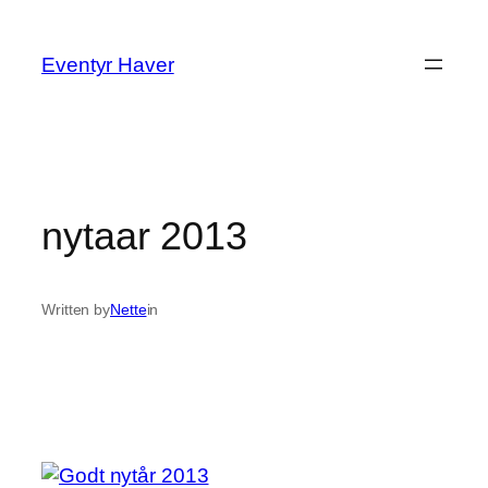
Spring
til
Eventyr Haver
indhold
nytaar 2013
Written by
Nette
in