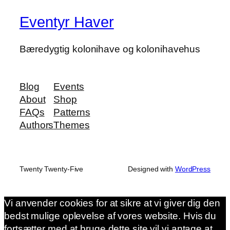
Eventyr Haver
Bæredygtig kolonihave og kolonihavehus
Blog
Events
About
Shop
FAQs
Patterns
Authors
Themes
Twenty Twenty-Five
Designed with
WordPress
Vi anvender cookies for at sikre at vi giver dig den
bedst mulige oplevelse af vores website. Hvis du
fortsætter med at bruge dette site vil vi antage at