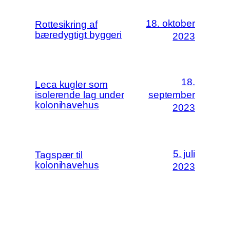
18. oktober
Rottesikring af
bæredygtigt byggeri
2023
18.
Leca kugler som
isolerende lag under
september
kolonihavehus
2023
5. juli
Tagspær til
kolonihavehus
2023