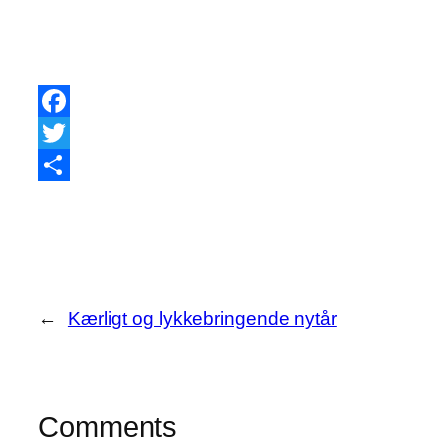
Facebook
Twitter
Share
←
Kærligt og lykkebringende nytår
Comments