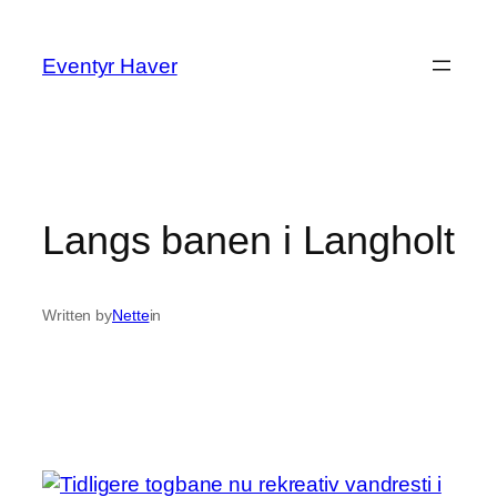
Spring
til
Eventyr Haver
indhold
Langs banen i Langholt
Written by
Nette
in