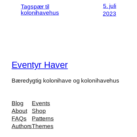
5. juli
Tagspær til
kolonihavehus
2023
Eventyr Haver
Bæredygtig kolonihave og kolonihavehus
Blog
Events
About
Shop
FAQs
Patterns
Authors
Themes