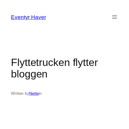
Spring
til
Eventyr Haver
indhold
Flyttetrucken flytter
bloggen
Written by
Nette
in