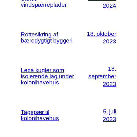
vindspærreplader
2024
18. oktober
Rottesikring af
bæredygtigt byggeri
2023
18.
Leca kugler som
isolerende lag under
september
kolonihavehus
2023
5. juli
Tagspær til
kolonihavehus
2023