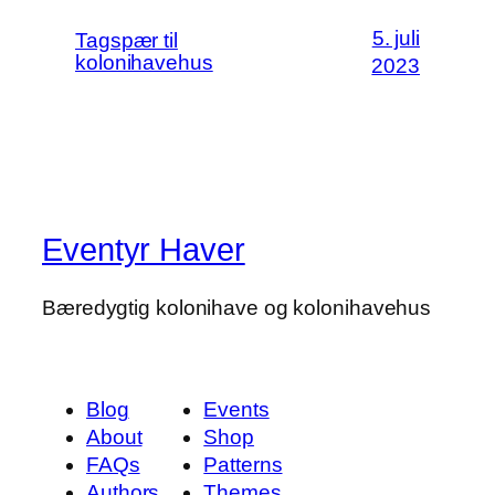
5. juli
Tagspær til
kolonihavehus
2023
Eventyr Haver
Bæredygtig kolonihave og kolonihavehus
Blog
Events
About
Shop
FAQs
Patterns
Authors
Themes