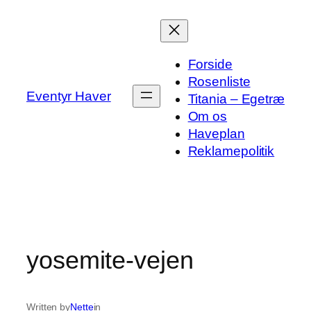
Spring
til
indhold
Forside
Rosenliste
Eventyr Haver
Titania – Egetræ
Om os
Haveplan
Reklamepolitik
yosemite-vejen
Written by
Nette
in