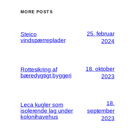
MORE POSTS
25. februar
Steico
vindspærreplader
2024
18. oktober
Rottesikring af
bæredygtigt byggeri
2023
18.
Leca kugler som
isolerende lag under
september
kolonihavehus
2023