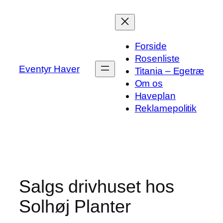
Spring
til
indhold
Forside
Rosenliste
Eventyr Haver
Titania – Egetræ
Om os
Haveplan
Reklamepolitik
Salgs drivhuset hos
Solhøj Planter