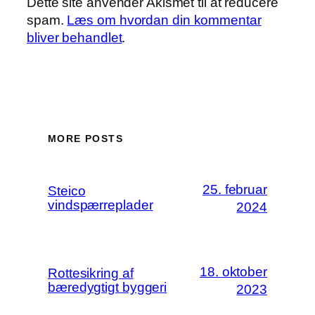
Dette site anvender Akismet til at reducere
spam.
Læs om hvordan din kommentar
bliver behandlet
.
MORE POSTS
25. februar
Steico
vindspærreplader
2024
18. oktober
Rottesikring af
bæredygtigt byggeri
2023