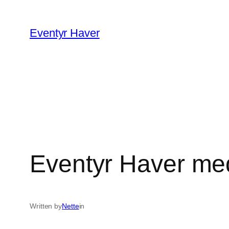
Spring
til
Eventyr Haver
indhold
Eventyr Haver me
Written by
Nette
in