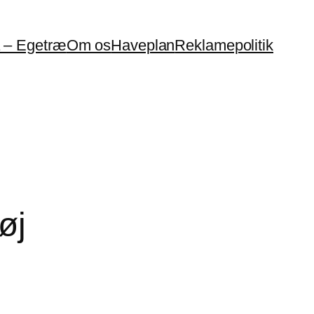
a – Egetræ
Om os
Haveplan
Reklamepolitik
øj