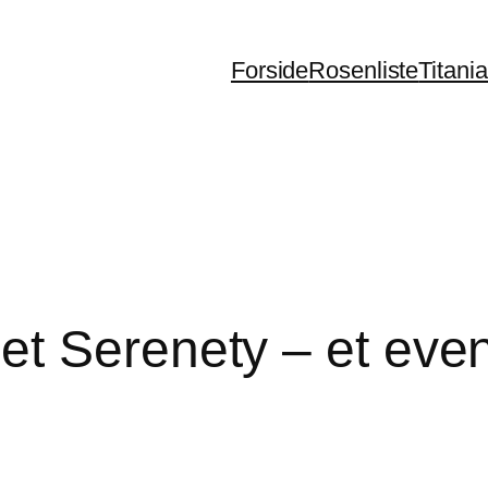
Forside
Rosenliste
Titani
t Serenety – et event