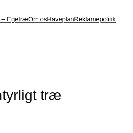
a – Egetræ
Om os
Haveplan
Reklamepolitik
yrligt træ