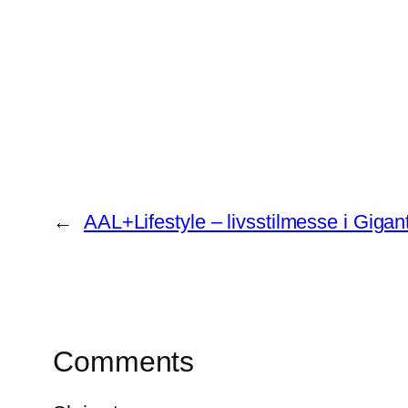
Share
←
AAL+Lifestyle – livsstilmesse i Gigant
Comments