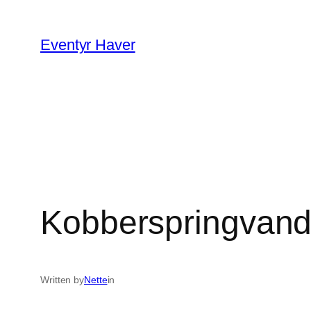
Spring
til
Eventyr Haver
indhold
Kobberspringvande
Written by
Nette
in