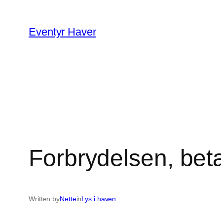
Spring
til
Eventyr Haver
indhold
Forbrydelsen, bet
Written by
Nette
in
Lys i haven