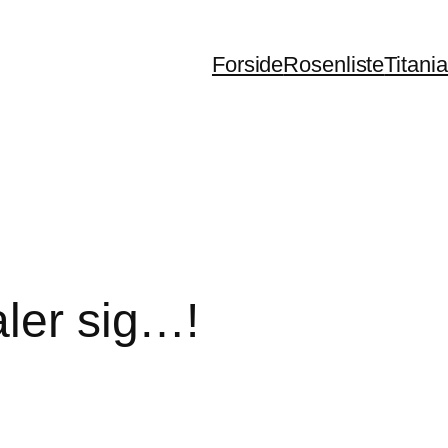
Forside
Rosenliste
Titani
aler sig…!