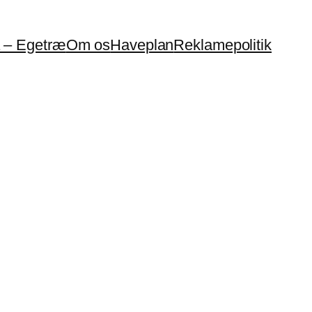
a – Egetræ
Om os
Haveplan
Reklamepolitik