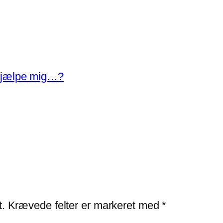
å hjælpe mig…?
t.
Krævede felter er markeret med
*