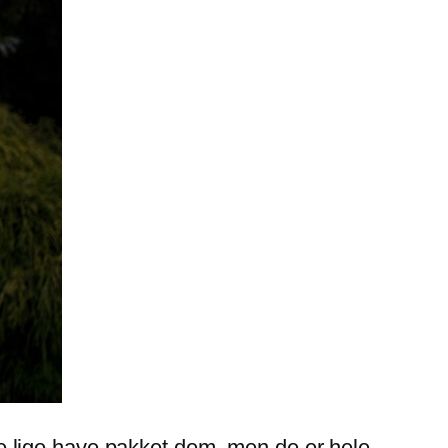
e lige have pakket dem, men de er hele