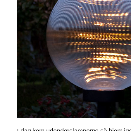
I dag kom udendørslamperne så hjem igen