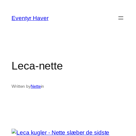
Spring
til
Eventyr Haver
indhold
Leca-nette
Written by
Nette
in