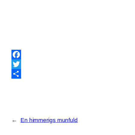
Facebook
Twitter
Share
←
En himmerigs munfuld