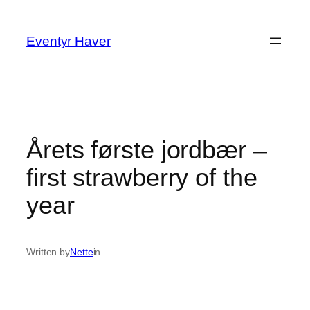
Spring
til
Eventyr Haver
indhold
Årets første jordbær –
first strawberry of the
year
Written by
Nette
in