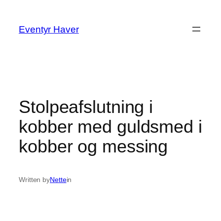
Spring
til
Eventyr Haver
indhold
Stolpeafslutning i
kobber med guldsmed i
kobber og messing
Written by
Nette
in