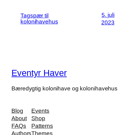
5. juli
Tagspær til
kolonihavehus
2023
Eventyr Haver
Bæredygtig kolonihave og kolonihavehus
Blog
Events
About
Shop
FAQs
Patterns
Authors
Themes