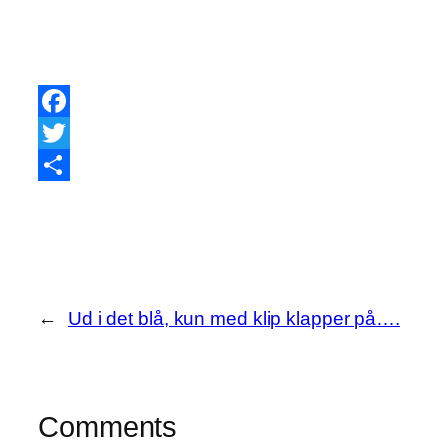
Facebook
Twitter
Share
←
Ud i det blå, kun med klip klapper på….
Comments