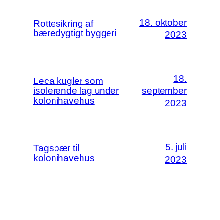
18. oktober
Rottesikring af
bæredygtigt byggeri
2023
18.
Leca kugler som
isolerende lag under
september
kolonihavehus
2023
5. juli
Tagspær til
kolonihavehus
2023