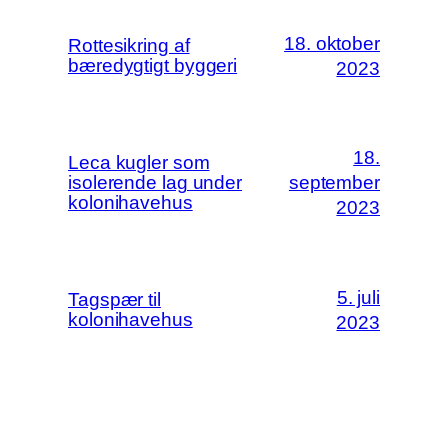
18. oktober
Rottesikring af
bæredygtigt byggeri
2023
18.
Leca kugler som
isolerende lag under
september
kolonihavehus
2023
5. juli
Tagspær til
kolonihavehus
2023