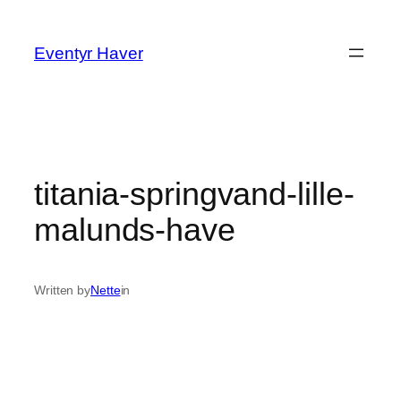
Spring
til
Eventyr Haver
indhold
titania-springvand-lille-
malunds-have
Written by
Nette
in