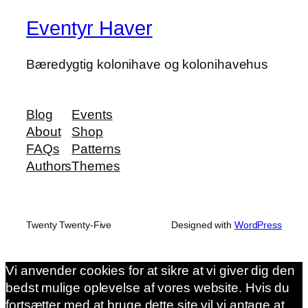
Eventyr Haver
Bæredygtig kolonihave og kolonihavehus
Blog
Events
About
Shop
FAQs
Patterns
Authors
Themes
Twenty Twenty-Five
Designed with
WordPress
Vi anvender cookies for at sikre at vi giver dig den
bedst mulige oplevelse af vores website. Hvis du
fortsætter med at bruge dette site vil vi antage at