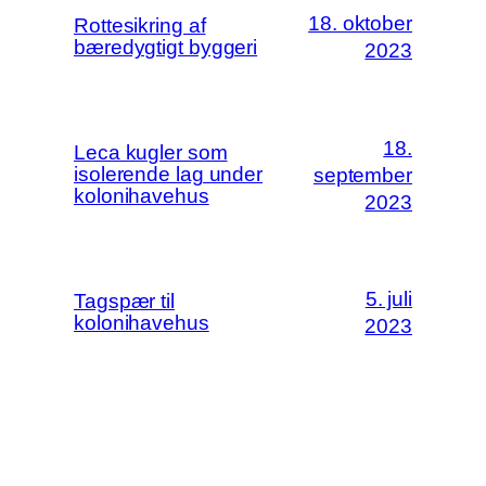
18. oktober
Rottesikring af
bæredygtigt byggeri
2023
18.
Leca kugler som
isolerende lag under
september
kolonihavehus
2023
5. juli
Tagspær til
kolonihavehus
2023