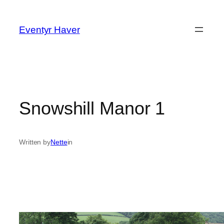
Spring
til
Eventyr Haver
indhold
Snowshill Manor 1
Written by
Nette
in