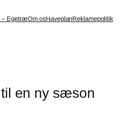
a – Egetræ
Om os
Haveplan
Reklamepolitik
 til en ny sæson