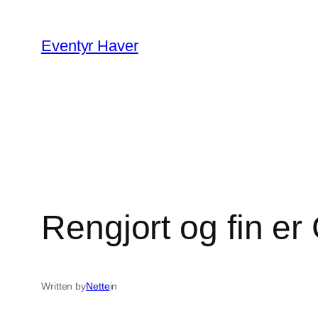
Spring
til
Eventyr Haver
indhold
Rengjort og fin er
Written by
Nette
in