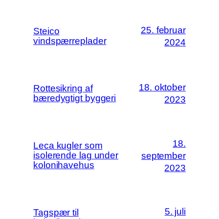
25. februar
Steico
vindspærreplader
2024
18. oktober
Rottesikring af
bæredygtigt byggeri
2023
18.
Leca kugler som
isolerende lag under
september
kolonihavehus
2023
5. juli
Tagspær til