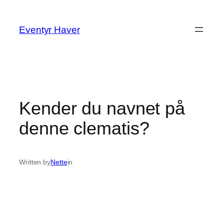
Spring
til
Eventyr Haver
indhold
Kender du navnet på
denne clematis?
Written by
Nette
in