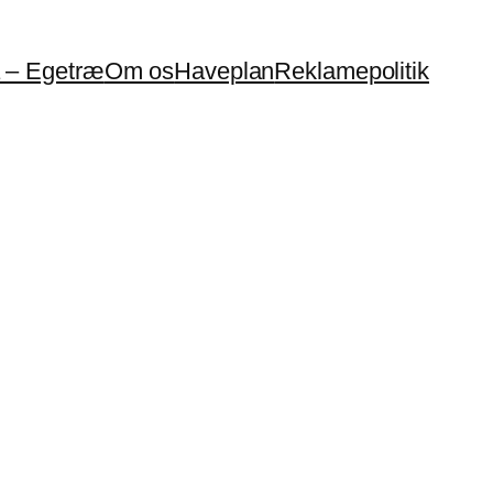
a – Egetræ
Om os
Haveplan
Reklamepolitik