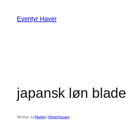
Spring
til
Eventyr Haver
indhold
japansk løn blade
Written by
Nette
in
Vinterhaven